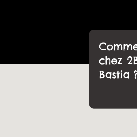
Commen
chez 2
Bastia 