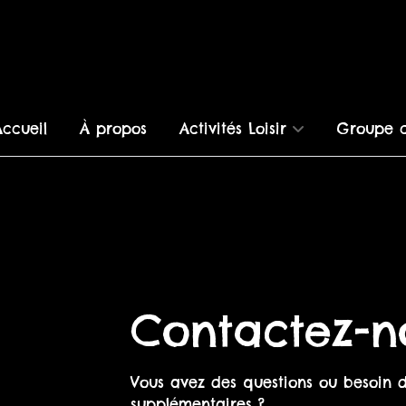
Accueil
À propos
Activités Loisir
Groupe c
Petits Débutants
Avenirs
Débutants
Benjamin
Perfectionnement
Juniors
Masters
Contactez-n
Vous avez des questions ou besoin 
supplémentaires ?