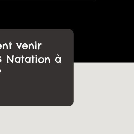
t venir
B Natation à
?